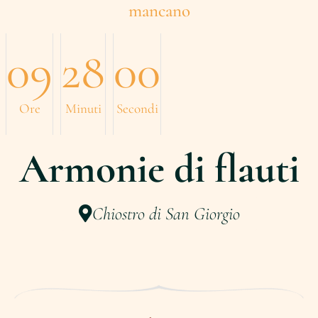
mancano
09
28
00
Ore
Minuti
Secondi
Armonie di flauti
Chiostro di San Giorgio