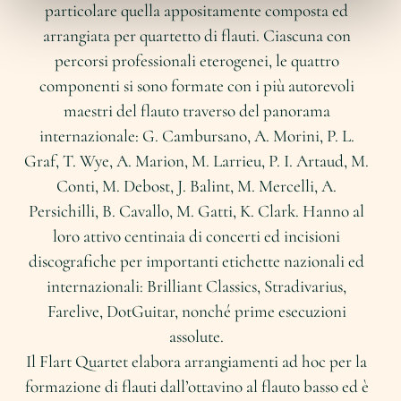
particolare quella appositamente composta ed
arrangiata per quartetto di flauti. Ciascuna con
percorsi professionali eterogenei, le quattro
componenti si sono formate con i più autorevoli
maestri del flauto traverso del panorama
internazionale: G. Cambursano, A. Morini, P. L.
Graf, T. Wye, A. Marion, M. Larrieu, P. I. Artaud, M.
Conti, M. Debost, J. Balint, M. Mercelli, A.
Persichilli, B. Cavallo, M. Gatti, K. Clark. Hanno al
loro attivo centinaia di concerti ed incisioni
discografiche per importanti etichette nazionali ed
internazionali: Brilliant Classics, Stradivarius,
Farelive, DotGuitar, nonché prime esecuzioni
assolute.
Il Flart Quartet elabora arrangiamenti ad hoc per la
formazione di flauti dall’ottavino al flauto basso ed è