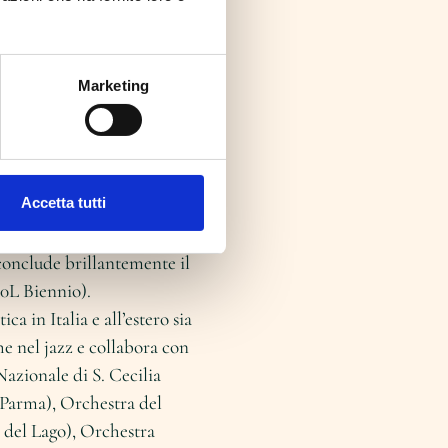
 un sassofonista,
Marketing
o studio della musica nella
 Bagnone. Vincitore di più
, tra cui la Borsa di Studio
9/2020, studia Sassofono e
Accetta tutti
Puccini di La Spezia (Mº
. Verdi di Milano (Mº
onclude brillantemente il
10L Biennio).
ca in Italia e all’estero sia
e nel jazz e collabora con
azionale di S. Cecilia
Parma), Orchestra del
 del Lago), Orchestra