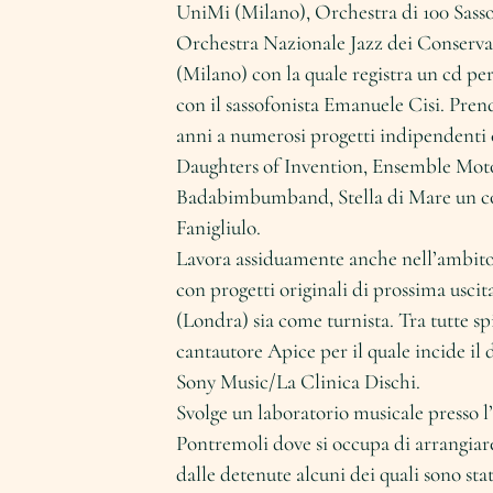
UniMi (Milano), Orchestra di 100 Sass
Orchestra Nazionale Jazz dei Conservat
(Milano) con la quale registra un cd pe
con il sassofonista Emanuele Cisi. Prend
anni a numerosi progetti indipendent
Daughters of Invention, Ensemble Moto
Badabimbumband, Stella di Mare un c
Fanigliulo.
Lavora assiduamente anche nell’ambito 
con progetti originali di prossima uscit
(Londra) sia come turnista. Tra tutte sp
cantautore Apice per il quale incide i
Sony Music/La Clinica Dischi.
Svolge un laboratorio musicale presso l’
Pontremoli dove si occupa di arrangiare 
dalle detenute alcuni dei quali sono stat