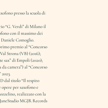
xofono presso la scuola di
io “G. Verdi” di Milano il
ofono con il massimo dei
ro Daniele Comoglio.
 primo premio al “Concorso
Val Strona (VB) (2016);
e sax” di Empoli (2020);
a da camera”) al “Concorso
” 2023.
D dal titolo “Il respiro
e opere per saxofono e
zzelino, realizzato con la
dio JaneStudio MGJR Records