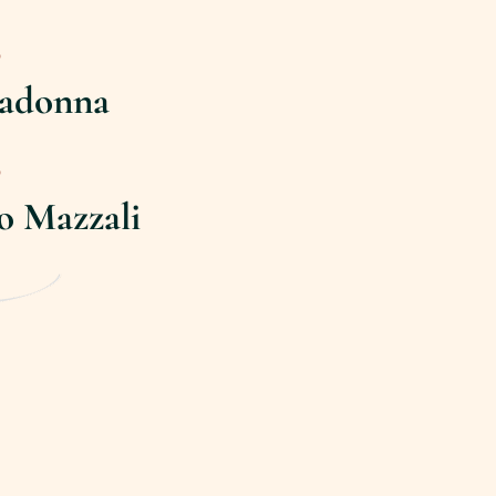
o
radonna
o
o Mazzali