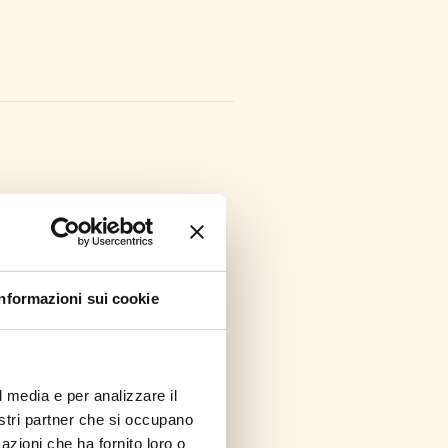
sofoni nasce dalla volontà
e formazioni cameristiche
Informazioni sui cookie
asversale al repertorio con
a mutevole dello strumento
i forza. I programmi
malleabilità dei componenti
l media e per analizzare il
momento è in cantiere un
nostri partner che si occupano
nedite composte
azioni che ha fornito loro o