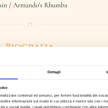
ain / Armando’s Rhumba
Biografia
SUS4Tet - Collettivo Modulabile di Sas
di giovani professionisti di esplorare l
Dettagli
per sax in modo non convenzionale e tr
l’obiettivo di non nascondere la natur
ma anzi di renderla il proprio punto d
ookie
affrontati sono eterogenei grazie alla 
nalizzare contenuti ed annunci, per fornire funzionalità dei socia
di adattarsi ai vari stili musicali e al 
inoltre informazioni sul modo in cui utilizza il nostro sito con i 
progetto crossover con tutte musiche i
icità e social media, i quali potrebbero combinarle con altre inform