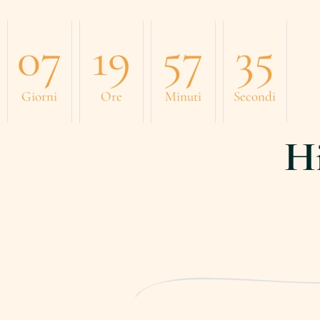
07
19
57
34
Giorni
Ore
Minuti
Secondi
Hi