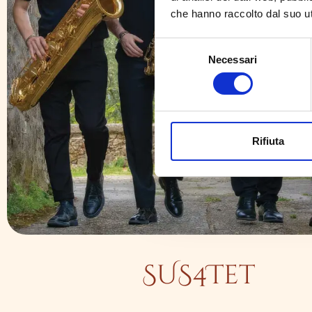
che hanno raccolto dal suo ut
Selezione
Necessari
del
consenso
Rifiuta
SUS4Tet