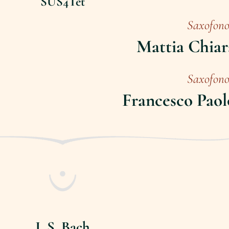
SUS4Tet
Saxofon
Mattia Chia
Saxofon
Francesco Paol
J. S. Bach