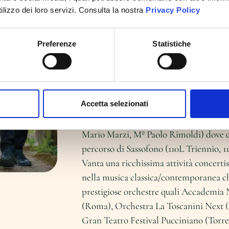
ilizzo dei loro servizi. Consulta la nostra
Privacy Policy
appositamente per il gruppo.
Francesco Paolo Mazzali
, 14/12/1999, è
Preferenze
Statistiche
polistrumentista e compositore. Inizia l
Filarmonica S. Cecilia del suo comune,
di 10 concorsi nazionali e internazionali
Premio del Conservatorio di Milano 201
Accetta selezionati
Composizione presso i conservatori G. 
Marco Falaschi, Mº Andrea Nicoli) e G
Mario Marzi, Mº Paolo Rimoldi) dove c
percorso di Sassofono (110L Triennio, 1
Vanta una ricchissima attività concertisti
nella musica classica/contemporanea ch
prestigiose orchestre quali Accademia N
(Roma), Orchestra La Toscanini Next (
Gran Teatro Festival Pucciniano (Torre