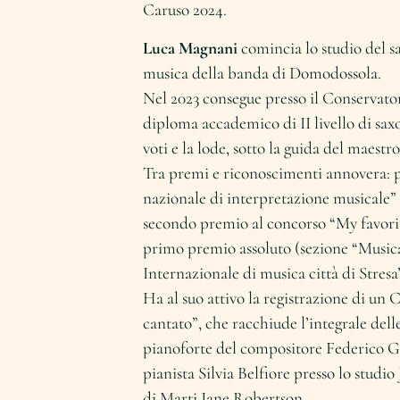
Caruso 2024.
Luca Magnani
comincia lo studio del sa
musica della banda di Domodossola.
Nel 2023 consegue presso il Conservator
diploma accademico di II livello di sax
voti e la lode, sotto la guida del maest
Tra premi e riconoscimenti annovera:
nazionale di interpretazione musicale” 
secondo premio al concorso “My favorit
primo premio assoluto (sezione “Music
Internazionale di musica città di Stresa
Ha al suo attivo la registrazione di un C
cantato”, che racchiude l’integrale dell
pianoforte del compositore Federico Go
pianista Silvia Belfiore presso lo stu
di Marti Jane Robertson.