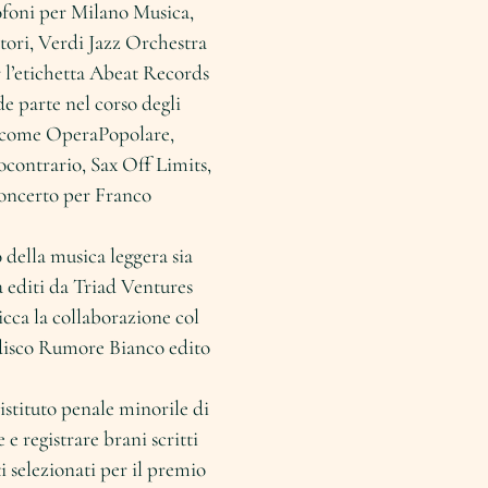
ofoni per Milano Musica,
ori, Verdi Jazz Orchestra
r l’etichetta Abeat Records
e parte nel corso degli
i come OperaPopolare,
contrario, Sax Off Limits,
oncerto per Franco
della musica leggera sia
a editi da Triad Ventures
icca la collaborazione col
l disco Rumore Bianco edito
istituto penale minorile di
e registrare brani scritti
i selezionati per il premio